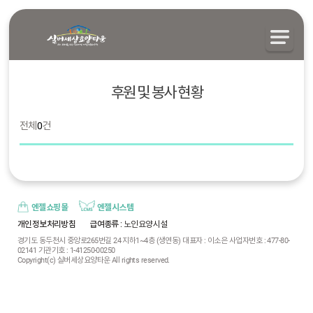
후원 및 봉사 현황
전체
0
건
엔젤쇼핑몰
엔젤시스템
개인정보처리방침
급여종류
: 노인요양시설
경기도 동두천시 중앙로265번길 24 지하1~4층 (생연동) 대표자 : 이소은 사업자번호 : 477-80-
02141 기관기호 : 1-41250-00250
Copyright(c) 실버세상요양타운 All rights reserved.